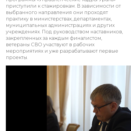
приступили к стажировкам. В зависимости от
выбранного направления они проходят
практику в министерствах, департаментах,
муниципальных администрациях и других
учреждениях. Под руководством наставников,
закрепленных за каждым финалистом,
ветераны СВО участвуют в рабочих
мероприятиях и уже разрабатывают первые
проекты.